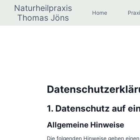
Zum
Naturheilpraxis
Inhalt
Home
Prax
Thomas Jöns
springen
Datenschutz­erklä
1. Datenschutz auf ei
Allgemeine Hinweise
Die folgenden Hinweise geben einen